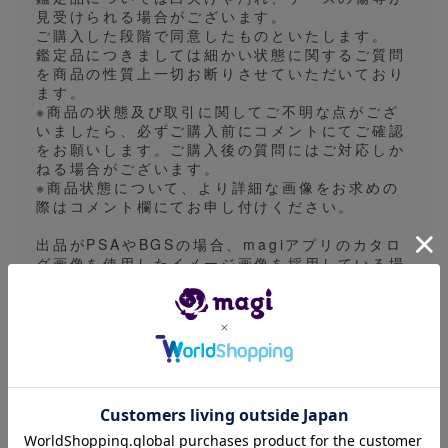
見受けられる場合がございます。
ご購入した段階で同意したものといたします。
鑑定品につきましては細かい状態に関するご質問
を商品の性質上一切お断りさせていただいており
ます。
※商品の状態及び取引に関してご不明な点がござ
いましたら、必ずご購入前にコメントにてご確認
をお願いします。ご購入後の質問にはご対応しか
ねる場合がございます。
※商品状態について、より詳細な画像をお求めの
際はコメント欄にてお申し付けください。
出品がPSAやBGSの場合、magiアプリのカタロ
グ画像を使用したイメージ画像を採用している場
合があります。画像表面の一枚の出品時は実物の
鑑定番号とは異なる出品や1edやアンリミなどの
バージョン違いとなる場合があります。細かなご
指定をいただくことができないため予めご了承く
ださい。
※発送方法は普通郵便、ゆうパケット、ゆうパッ
ク、一般書留のいずれかで行います。基本的には
発送方法の指定は対応しておりませんので、あら