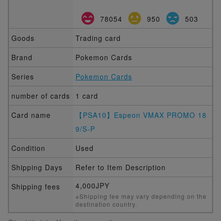
78054
950
503
Goods
Trading card
Brand
Pokemon Cards
Series
Pokemon Cards
number of cards
1 card
Card name
【PSA10】Espeon VMAX PROMO 18
9/S-P
Condition
Used
Shipping Days
Refer to Item Description
4,000JPY
Shipping fees
※Shipping fee may vary depending on the
destination country.