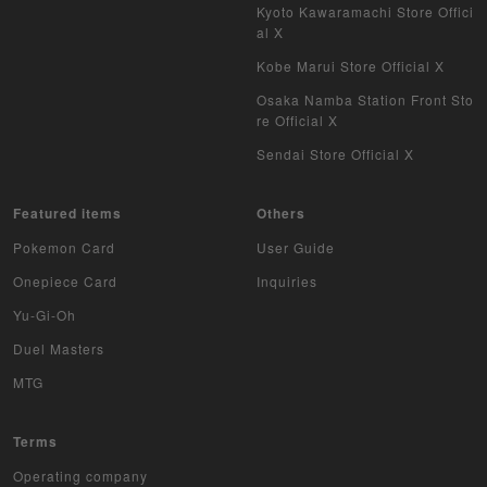
Kyoto Kawaramachi Store Offici
WIXOSS
al X
WCCF
Kobe Marui Store Official X
Osaka Namba Station Front Sto
Musiking
re Official X
Sendai Store Official X
Dragon Ball Heroes
Buddy Fight
Featured items
Others
Pokemon Card
User Guide
Z/X
Onepiece Card
Inquiries
Sports
Yu-Gi-Oh
Duel Masters
Aikatsu
MTG
Aquarian Age
Terms
Avaron's Key
Operating company