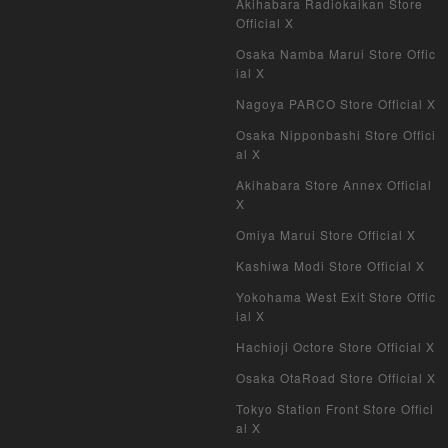
Akihabara Radiokaikan Store
My Crypto Heroes
Official X
Osaka Namba Marui Store Offic
Yu-Gi-Oh Early Version
ial X
Nagoya PARCO Store Official X
Duel Masters Classic
Osaka Nipponbashi Store Offici
al X
Duel Masters Old Frame
Akihabara Store Annex Official
Duel Masters Overseas Version
X
Omiya Marui Store Official X
Pokemon Card Old Frame
Kashiwa Modi Store Official X
Pokemon Card Overseas Version
Yokohama West Exit Store Offic
ial X
Yu-Gi-Oh Overseas Version
Hachioji Octore Store Official X
Vanguard
Osaka OtaRoad Store Official X
Tokyo Station Front Store Offici
Battle Spirits
al X