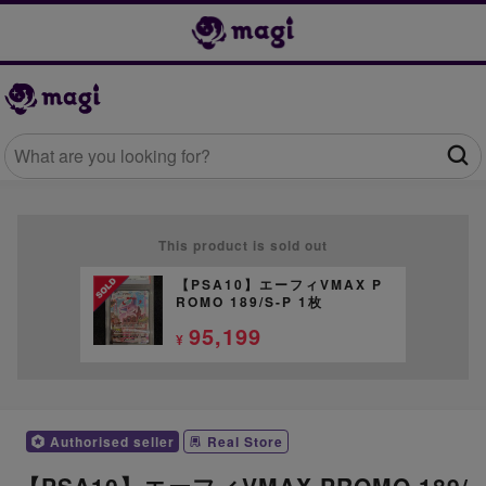
This product is sold out
【PSA10】エーフィVMAX P
ROMO 189/S-P 1枚
95,199
¥
Authorised seller
Real Store
【PSA10】エーフィVMAX PROMO 189/