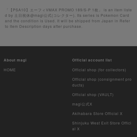
Yu-Gi-Oh
「【PSA10】エーフィVMAX PROMO 189/S-P 1枚」 is an item liste
d by 土日祝休@magi公式(コレクター). Its series is Pokemon Card
and the condition is Used. It will be shipped from Japan in Refer
Yu-Gi-Oh Rush Duel
to Item Description days after purchase.
Pokemon Card Unopened Box
Yu-Gi-Oh Unopened Box
About magi
Official account list
Pokemon Card Unopend Pack
HOME
Official shop (for collectors)
Yu-Gi-Oh Unopened pack
Official shop (consignment pro
ducts)
Duel Masters
Official shop (VAULT)
MTG
magi公式X
Akihabara Store Official X
Weiss Schwarz
Shinjuku West Exit Store Offici
al X
Crypto Spells