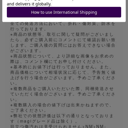
かじめご了承ください。
発送目安は5〜7日になっておりますが、平日の営
業日に発送業務を行っておりますので、実際は発
送目安より早く発送される場合がございます。
全ての発送方法において、折れ・傷対策、防水を
行っております。
※商品の状態等、取引に関して疑問がございまし
たら、必ずご購入前にコメントにて確認お願い致
します。ご購入後の質問にはお答えできない場合
がございます。
※商品状態について、より詳細な画像をお求めの
際は、コメント欄にてお申し付けください。
※基本的にお値下げは行っておりません。また、
商品価格について相場状況に応じて、予告無く値
上げを行う場合がございます。予めご了承くださ
い。
※複数商品をご購入いただいた際、同梱発送させ
ていただく場合がございます。予めご了承くださ
い。
※複数購入の場合の値下げは出来かねますので、
ご了承ください。
※弊社での状態評価は以下の通りとなっておりま
す（magiグレード品は除く）。
目立つ傷汚れは見受けられません>NM>NM-