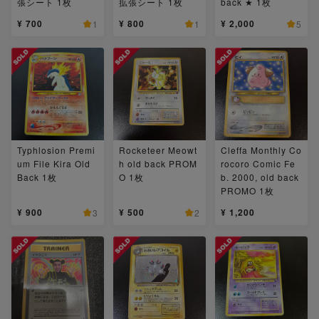
張シート 1枚
拡張シート 1枚
back ★ 1枚
¥ 700
¥ 800
¥ 2,000
1
1
5
Typhlosion Premi
Rocketeer Meowt
Cleffa Monthly Co
um File Kira Old
h old back PROM
rocoro Comic Fe
Back 1枚
O 1枚
b. 2000, old back
PROMO 1枚
¥ 900
¥ 500
¥ 1,200
3
2