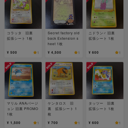
コラッタ 旧裏
Secret factory old
ニドラン♂ 旧裏
拡張シート 1枚
back Extension s
拡張シート 1枚
heet 1枚
¥ 500
¥ 4,500
¥ 600
1
1
1
マリル ANAバージ
ケンタロス 旧
タッツー 旧裏
ョン 旧裏 PROMO
裏 拡張シート 1
拡張シート 1枚
1枚
枚
¥ 1,500
¥ 700
¥ 600
1
1
1