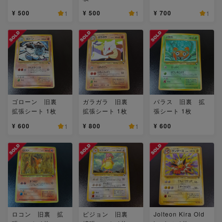
¥ 500
¥ 500
¥ 700
1
1
1
ゴローン 旧裏
ガラガラ 旧裏
パラス 旧裏 拡
拡張シート 1枚
拡張シート 1枚
張シート 1枚
¥ 600
¥ 800
¥ 600
1
1
ロコン 旧裏 拡
ピジョン 旧裏
Jolteon Kira Old