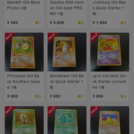
Meowth Old Back
Zapdos ANA versi
Lickitung Old Bac
Promo 1枚
on Old back PRO
k Quick Starter 1
MO 1枚
枚
¥ 500
¥ 5,000
¥ 1,000
1
5
2
Primeape Old Ba
Sandslash Old Ba
Jynx old back Qui
ck Southern Islan
ck Quick Starter 1
ck Starter unmark
d 1枚
枚
ed 1枚
¥ 900
¥ 600
¥ 800
2
1
1