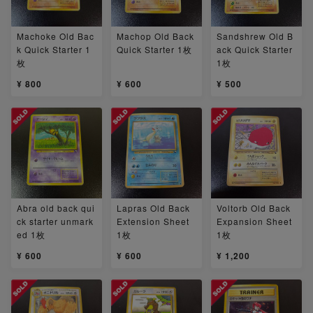
Machoke Old Bac
Machop Old Back
Sandshrew Old B
k Quick Starter 1
Quick Starter 1枚
ack Quick Starter
枚
1枚
¥ 800
¥ 600
¥ 500
Abra old back qui
Lapras Old Back
Voltorb Old Back
ck starter unmark
Extension Sheet
Expansion Sheet
ed 1枚
1枚
1枚
¥ 600
¥ 600
¥ 1,200