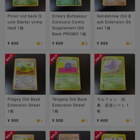
Pinsir old back Q
Erika's Bulbasaur
Sandshrew Old B
uick Starter unma
Corocoro Comic
ack Extension Sh
rked 1枚
Supplement Old
eet 1枚
Back PROMO 1枚
¥ 600
¥ 600
¥ 500
1
3
1
Pidgey Old Back
Tangela Old Back
モルフォン 旧
Extension Sheet
Extension Sheet
裏 拡張シート 1
1枚
1枚
枚
¥ 500
¥ 500
¥ 600
1
1
1