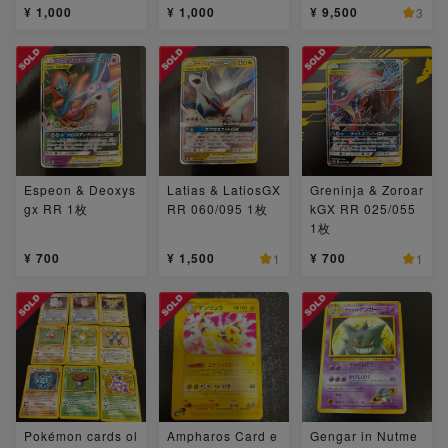
¥ 1,000
¥ 1,000
¥ 9,500
3
Espeon & Deoxys
Latias & LatiosGX
Greninja & Zoroar
gx RR 1枚
RR 060/095 1枚
kGX RR 025/055
1枚
¥ 700
¥ 1,500
¥ 700
1
1
Pokémon cards ol
Ampharos Card e
Gengar in Nutme