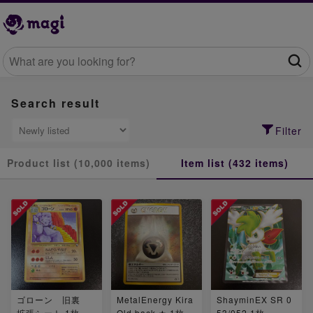
Search result
Filter
Product list (10,000 items)
Item list (432 items)
ゴローン 旧裏
MetalEnergy Kira
ShayminEX SR 0
拡張シート 1枚
Old back ★ 1枚
53/052 1枚