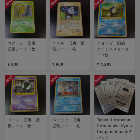
コクーン 旧裏
コイル 旧裏 拡
ニョロゾ 旧裏
拡張シート 1枚
張シート 1枚
クイックスタータ
ー 1枚
¥ 600
¥ 600
¥ 1,200
ゴース 旧裏 拡
パウワウ 旧裏
Takashi Murakam
張シート 1枚
拡張シート 1枚
i Mononoke Kyoto
Unopened pack 5
パック