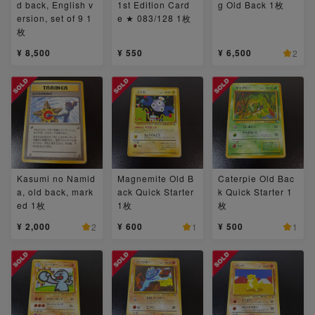
d back, English v
1st Edition Card
g Old Back 1枚
ersion, set of 9 1
e ★ 083/128 1枚
枚
¥ 8,500
¥ 550
¥ 6,500
2
Kasumi no Namid
Magnemite Old B
Caterpie Old Bac
a, old back, mark
ack Quick Starter
k Quick Starter 1
ed 1枚
1枚
枚
¥ 2,000
¥ 600
¥ 500
2
1
1