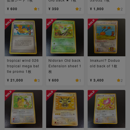
¥ 600
¥ 350
¥ 1,900
1
2
2
tropical wind 026
Nidoran Old back
Imakuni? Doduo
tropical mega bat
Extension sheet 1
old back of 1枚
tle promo 1枚
枚
¥ 21,000
¥ 600
¥ 3,400
3
1
2