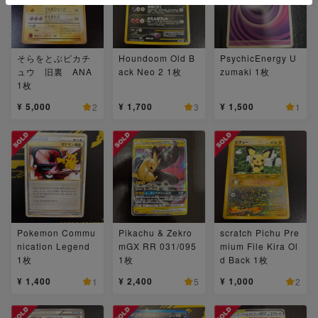
そらをとぶピカチ
Houndoom Old B
PsychicEnergy U
ュウ 旧裏 ANA
ack Neo 2 1枚
zumaki 1枚
1枚
¥ 5,000
¥ 1,700
¥ 1,500
2
3
1
Pokemon Commu
Pikachu & Zekro
scratch Pichu Pre
nication Legend
mGX RR 031/095
mium File Kira Ol
1枚
1枚
d Back 1枚
¥ 1,400
¥ 2,400
¥ 1,000
1
5
2