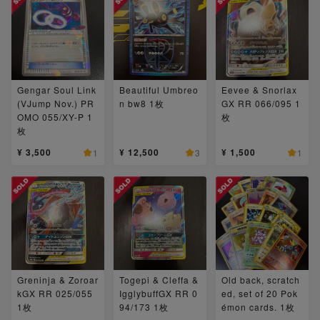
Gengar Soul Link
Beautiful Umbreo
Eevee & Snorlax
(VJump Nov.) PR
n bw8 1枚
GX RR 066/095 1
OMO 055/XY-P 1
枚
枚
¥ 3,500
¥ 12,500
¥ 1,500
1
3
1
Greninja & Zoroar
Togepi & Cleffa &
Old back, scratch
kGX RR 025/055
IgglybuffGX RR 0
ed, set of 20 Pok
1枚
94/173 1枚
émon cards. 1枚