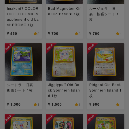
Imakuni? COLOR
Bad Magneton Kir
ルージュラ 旧
OCOLO COMIC s
a Old Back ★ 1枚
裏 拡張シート 1
upplement old ba
枚
ck PROMO 1枚
¥ 550
¥ 700
¥ 700
2
3
1
シードラ 旧裏
Jigglypuff Old Ba
Pidgeot Old Back
拡張シート 1枚
ck Southern Islan
Southern Island 1
d 1枚
枚
¥ 1,000
¥ 1,500
¥ 900
1
1
1