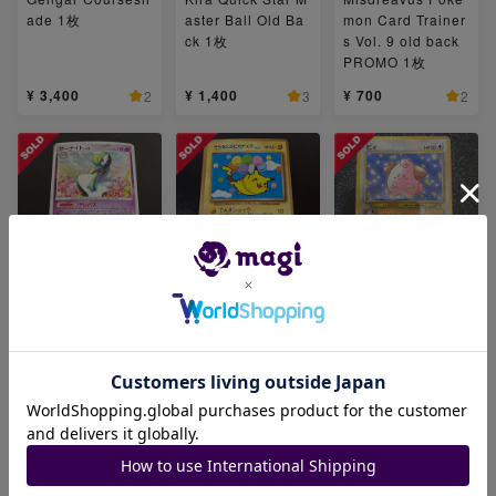
ade 1枚
aster Ball Old Ba
mon Card Trainer
ck 1枚
s Vol. 9 old back
PROMO 1枚
¥ 3,400
¥ 1,400
¥ 700
2
3
2
Gardevoir dp4 33
Pikachu Flying in
Cleffa Monthly Co
2 1枚
the Sky Old Back
rocoro Comic Fe
Promo 1枚
b. 2000, old back
PROMO 1枚
¥ 1,200
¥ 1,800
¥ 600
2
1