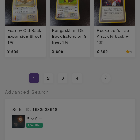
Fearow Old Back
Kangaskhan Old
Rocketeer's trap
Expansion Sheet
Back Extension S
Kira, old back ★
1枚
heet 1枚
1枚
¥ 600
¥ 800
¥ 800
3
...
1
2
3
4
Advanced Search
Seller ID: 1633533648
きっきー
Verified