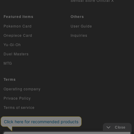
Sendai Store Official X
Featured items
Others
Pokemon Card
User Guide
Onepiece Card
Inquiries
Yu-Gi-Oh
Duel Masters
MTG
Terms
Operating company
Privace Policy
Terms of service