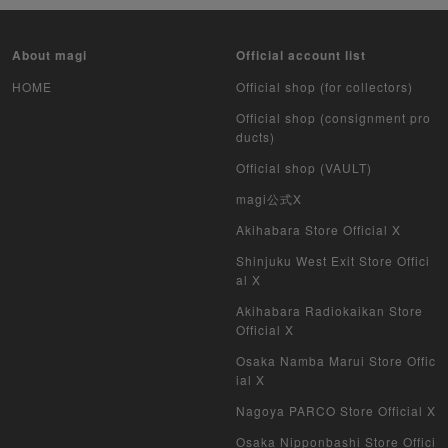
About magi
Official account list
HOME
Official shop (for collectors)
Official shop (consignment pro
ducts)
Official shop (VAULT)
magi公式X
Akihabara Store Official X
Shinjuku West Exit Store Offici
al X
Akihabara Radiokaikan Store
Official X
Osaka Namba Marui Store Offic
ial X
Nagoya PARCO Store Official X
Osaka Nipponbashi Store Offici