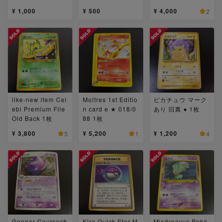
¥ 1,000
¥ 500
¥ 4,000
2
like-new item Cel
Moltres 1st Editio
ピカチュウ マーク
ebi Premium File
n card e ★ 018/0
あり 旧裏 ● 1枚
Old Back 1枚
88 1枚
¥ 3,800
¥ 5,200
¥ 1,200
5
1
4
Gengar Coursesh
Kira Quick Star M
Misdreavus Poké