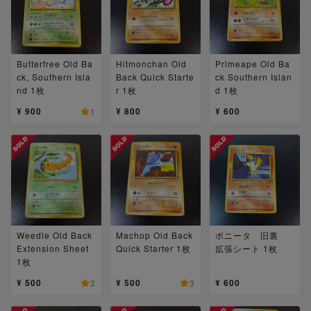
Butterfree Old Ba
Hitmonchan Old
Primeape Old Ba
ck, Southern Isla
Back Quick Starte
ck Southern Islan
nd 1枚
r 1枚
d 1枚
¥ 900
¥ 800
¥ 600
1
Weedle Old Back
Machop Old Back
ポニータ 旧裏
Extension Sheet
Quick Starter 1枚
拡張シート 1枚
1枚
¥ 500
¥ 500
¥ 600
3
3