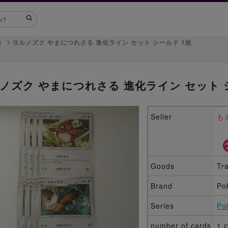
ヨルノズク やまにつれさる 進化ライン セット シールド 1枚
d
ノズク やまにつれさる 進化ライン セット 
Seller
も
Goods
Tr
Brand
Po
Series
Po
number of cards
1 