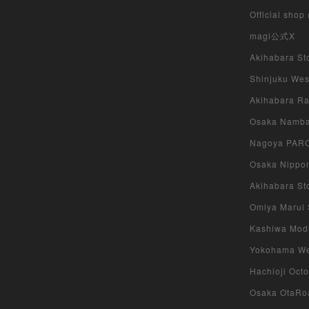
Official shop
magi公式X
Akihabara Sto
Shinjuku West
Akihabara Rad
Osaka Namba 
Nagoya PARCO
Osaka Nippon
Akihabara Sto
Omiya Marui S
Kashiwa Modi 
Yokohama West
Hachioji Octo
Osaka OtaRoa