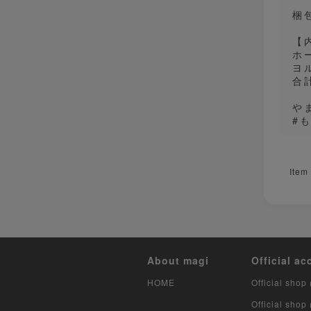
梱
【
ホ
ヨ
合
や
#
Item
About magi
Official ac
HOME
Official shop 
Official shop