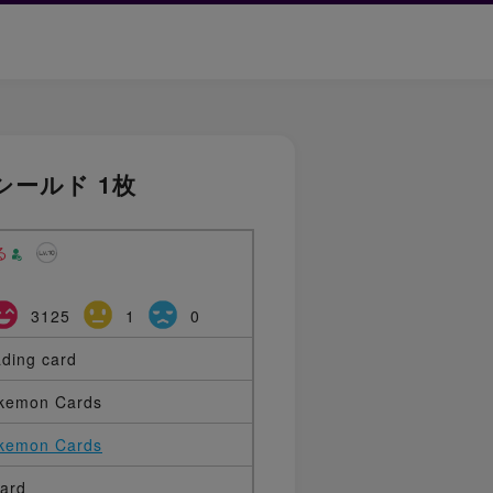
シールド 1枚
る
3125
1
0
ading card
kemon Cards
kemon Cards
card