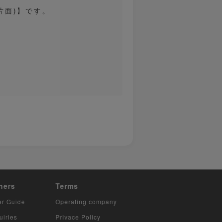
片面)】です。
hers
Terms
er Guide
Operating company
uiries
Privace Policy