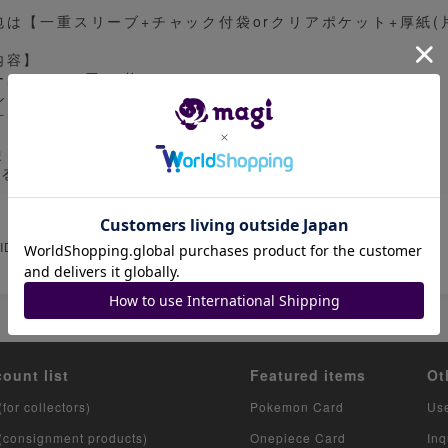
包は【一重スリーブ+チャック付袋orクリアポケット+厚紙(
内容】
ーホー 10円×4枚
ルノズク 20円×4枚
計120円
まにつれさる 進化ライン セット シールド
もるポケカ
 ID: 618382637
count list
Featured items
Ot
(for collectors)
Pokemon Card
Us
 (consignment products)
Onepiece Card
Inq