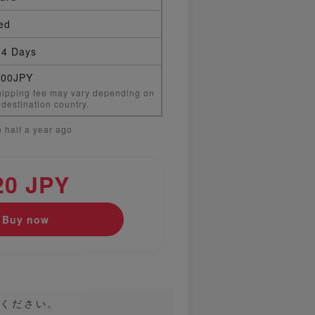
ed
4 Days
000JPY
ipping fee may vary depending on
 destination country.
 half a year ago
20 JPY
Buy now
承ください。