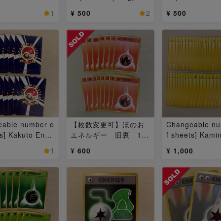
枚
1
¥ 500
2
¥ 500
able number o
【枚数変更可】ほのお
Changeable nu
ts] Kakuto Ener
エネルギー 旧裏 15
f sheets] Kami
 back 13 sheets
枚 15枚
ergy 39 sheets 
1
¥ 600
¥ 1,000
ack) 30枚