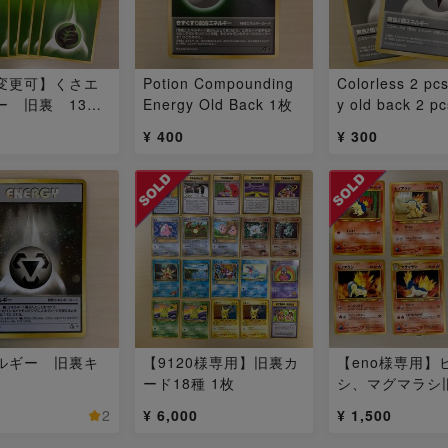
変更可】くさエ
Potion Compounding
Colorless 2 pc
ー 旧裏 13枚
Energy Old Back 1枚
y old back 2 pc
枚
¥ 400
¥ 300
ルギー 旧裏キ
【9120様専用】旧裏カ
【eno様専用】
ード18種 1枚
シ、マグマラシ旧
枚
2
¥ 6,000
¥ 1,500