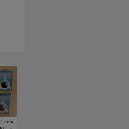
5 shee
de) 15