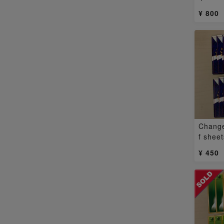
¥ 800
Change
f shee
gy old
¥ 450
13枚