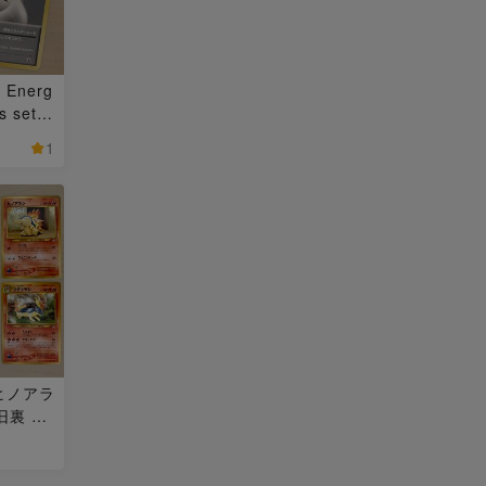
s Energ
s set 2
1
ヒノアラ
裏 1