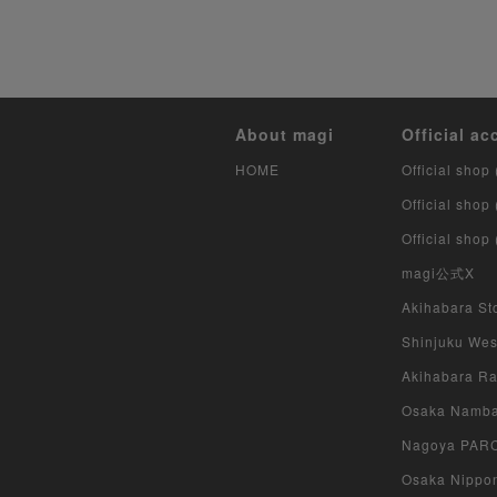
About magi
Official ac
HOME
Official shop 
Official shop
Official shop
magi公式X
Akihabara Sto
Shinjuku West
Akihabara Rad
Osaka Namba 
Nagoya PARCO
Osaka Nippon