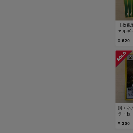
【枚数
ネルギ
13枚
¥ 520
鋼エネ
ラ 1枚
¥ 300