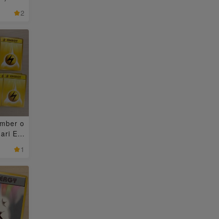
2
mber o
nari En
(old b
1