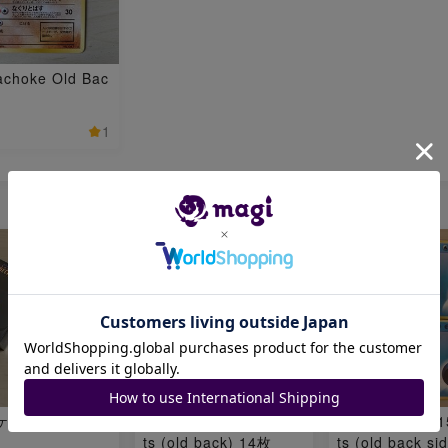
choke Old Bac
1
ケース 2個セッ
Esper Energy 14 shee
Mizu Energy: 1
ts (old back) 14枚
ts (old back si