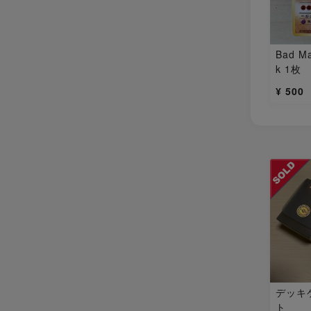
Bad Ma
k 1枚
¥ 500
デッキ
ト