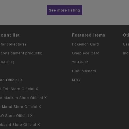
See more listing
count list
Featured items
Ot
(for collectors)
Pokemon Card
Us
 (consignment products)
Onepiece Card
Inq
 (VAULT)
Yu-Gi-Oh
Duel Masters
re Official X
MTG
 Exit Store Official X
iokaikan Store Official X
Marui Store Official X
 Store Official X
bashi Store Official X