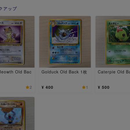
クアップ
Meowth Old Bac
Golduck Old Back 1枚
Caterpie Old 
2
¥ 400
1
¥ 500