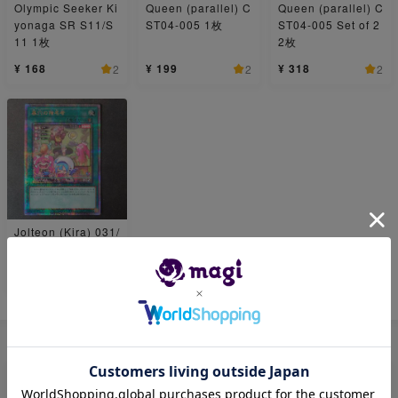
Olympic Seeker Ki
Queen (parallel) C
Queen (parallel) C
yonaga SR S11/S
ST04-005 1枚
ST04-005 Set of 2
11 1枚
2枚
¥ 168
¥ 199
¥ 318
2
2
2
Jolteon (Kira) 031/
171 mirror 1枚
¥ 6,968
1