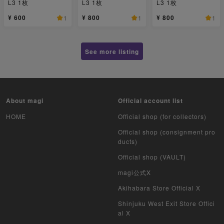
L3 1枚
L3 1枚
L3 1枚
¥ 600
¥ 800
¥ 800
1
1
1
See more listing
About magi
Official account list
HOME
Official shop (for collectors)
Official shop (consignment pro
ducts)
Official shop (VAULT)
magi公式X
Akihabara Store Official X
Shinjuku West Exit Store Offici
al X