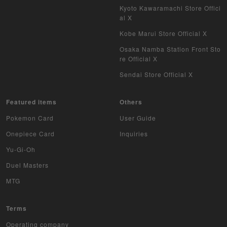
Kyoto Kawaramachi Store Offici
al X
Kobe Marui Store Official X
Osaka Namba Station Front Sto
re Official X
Sendai Store Official X
Featured items
Others
Pokemon Card
User Guide
Onepiece Card
Inquiries
Yu-Gi-Oh
Duel Masters
MTG
Terms
Operating company