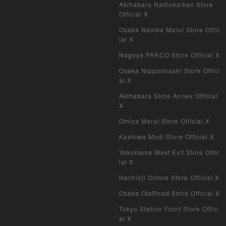
Akihabara Radiokaikan Store
Official X
Osaka Namba Marui Store Offic
ial X
Nagoya PARCO Store Official X
Osaka Nipponbashi Store Offici
al X
Akihabara Store Annex Official
X
Omiya Marui Store Official X
Kashiwa Modi Store Official X
Yokohama West Exit Store Offic
ial X
Hachioji Octore Store Official X
Osaka OtaRoad Store Official X
Tokyo Station Front Store Offici
al X