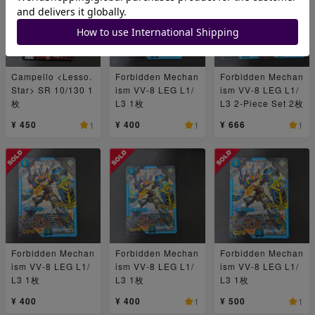
Campello <Lesso.
Forbidden Mechan
Forbidden Mechan
Star> SR 10/130 1
ism VV-8 LEG L1/
ism VV-8 LEG L1/
枚
L3 1枚
L3 2-Piece Set 2枚
¥ 450
¥ 400
¥ 666
1
1
1
Forbidden Mechan
Forbidden Mechan
Forbidden Mechan
ism VV-8 LEG L1/
ism VV-8 LEG L1/
ism VV-8 LEG L1/
L3 1枚
L3 1枚
L3 1枚
¥ 400
¥ 400
¥ 500
1
1