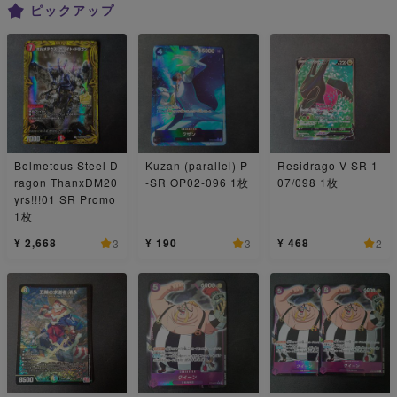
ピックアップ
Bolmeteus Steel D
Kuzan (parallel) P
Residrago V SR 1
ragon ThanxDM20
-SR OP02-096 1枚
07/098 1枚
yrs!!!01 SR Promo
1枚
¥ 2,668
¥ 190
¥ 468
3
3
2