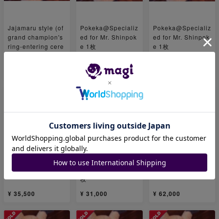
Jajamaru style (of
Pokeka@Specializ
Pokeka@Specializ
grand champion's
ed for Mr. Shinpok
ed for Mr. Shinpok
ring-entering cere
e 1枚
e 1枚
mony) 1枚
¥ 25,000
¥ 12,500
¥ 12,500
Dedicated to Mr. M
For the exclusive
takeba様専用 1枚
atsukaze 1枚
use of Mr. Asari 1
枚
¥ 35,500
¥ 31,000
¥ 62,000