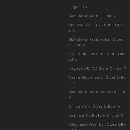
magi公式X
Akihabara Store Official X
Shinjuku West Exit Store Offici
al X
Akihabara Radiokaikan Store
Official X
Osaka Namba Marui Store Offic
ial X
Nagoya PARCO Store Official X
Osaka Nipponbashi Store Offici
al X
Akihabara Store Annex Official
X
Omiya Marui Store Official X
Kashiwa Modi Store Official X
Yokohama West Exit Store Offic
ial X