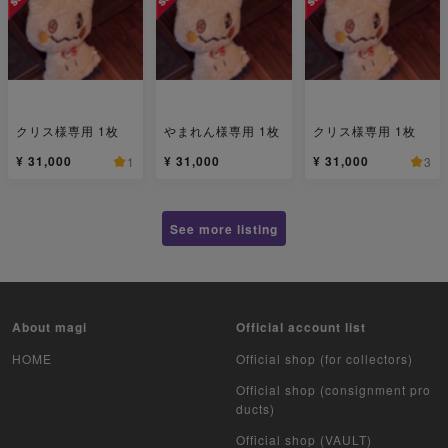
クリス様専用 1枚
やまれん様専用 1枚
クリス様専用 1枚
¥ 31,000
¥ 31,000
¥ 31,000
1
3
See more listing
About magi
Official account list
HOME
Official shop (for collectors)
Official shop (consignment pro
ducts)
Official shop (VAULT)