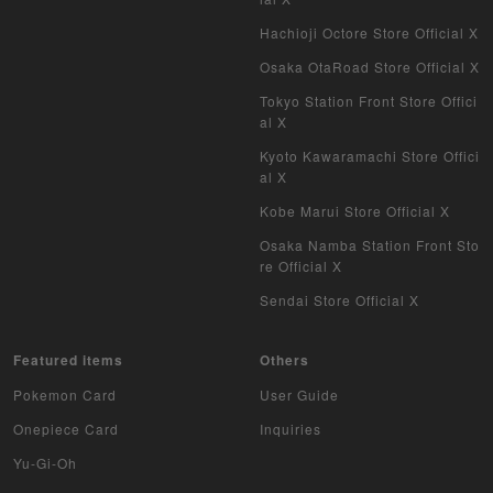
Hachioji Octore Store Official X
Osaka OtaRoad Store Official X
Tokyo Station Front Store Offici
al X
Kyoto Kawaramachi Store Offici
al X
Kobe Marui Store Official X
Osaka Namba Station Front Sto
re Official X
Sendai Store Official X
Featured items
Others
Pokemon Card
User Guide
Onepiece Card
Inquiries
Yu-Gi-Oh