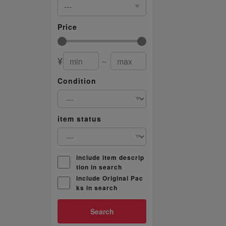
---
Price
¥
～
Condition
item status
include item descrip
tion in search
include Original Pac
ks in search