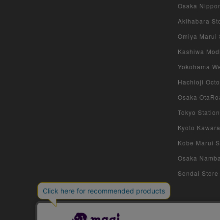
Osaka Nippon
Akihabara Sto
Omiya Marui S
Kashiwa Modi 
Yokohama West
Hachioji Octo
Osaka OtaRoa
Tokyo Station
Kyoto Kawara
Kobe Marui St
Osaka Namba S
Sendai Store 