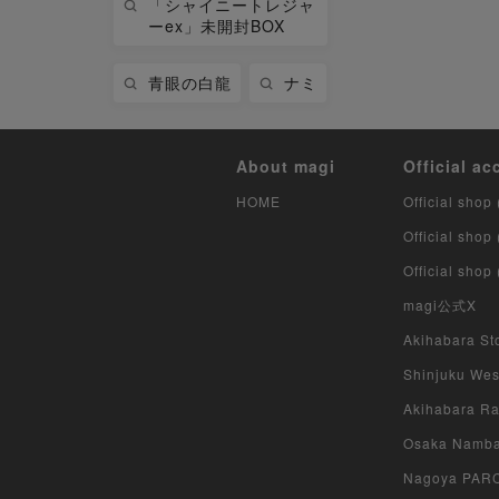
「シャイニートレジャ
ーex」未開封BOX
青眼の白龍
ナミ
About magi
Official ac
HOME
Official shop 
Official shop
Official shop
magi公式X
Akihabara Sto
Shinjuku West
Akihabara Rad
Osaka Namba 
Nagoya PARCO