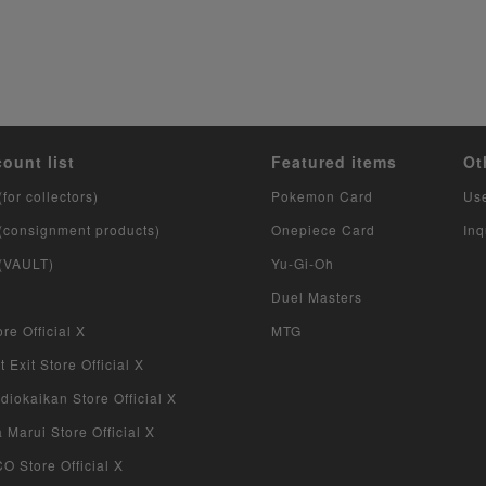
count list
Featured items
Ot
(for collectors)
Pokemon Card
Us
 (consignment products)
Onepiece Card
Inq
 (VAULT)
Yu-Gi-Oh
Duel Masters
re Official X
MTG
 Exit Store Official X
iokaikan Store Official X
Marui Store Official X
 Store Official X