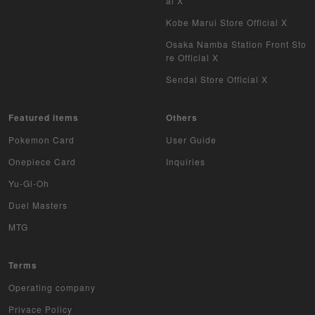
al X
Kobe Marui Store Official X
Osaka Namba Station Front Sto
re Official X
Sendai Store Official X
Featured items
Others
Pokemon Card
User Guide
Onepiece Card
Inquiries
Yu-Gi-Oh
Duel Masters
MTG
Terms
Operating company
Privace Policy