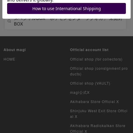
拡張パック「アビスアイ」 未開封BOX
スペシャルBOX「ポケモンセンターフクオカ」 未開封
BOX
About magi
Official account list
HOME
Official shop (for collectors)
Official shop (consignment pro
ducts)
Official shop (VAULT)
magi公式X
Akihabara Store Official X
Shinjuku West Exit Store Offici
al X
Akihabara Radiokaikan Store
Official X