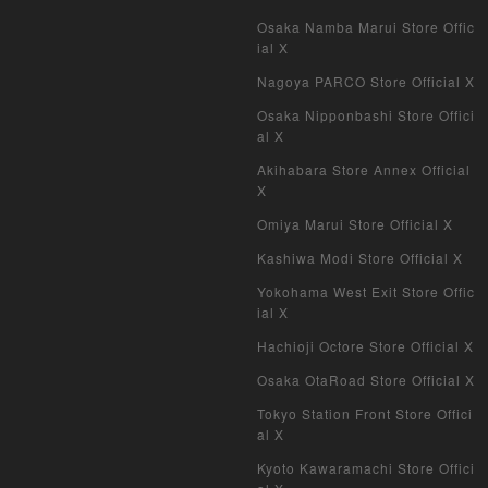
Osaka Namba Marui Store Offic
ial X
Nagoya PARCO Store Official X
Osaka Nipponbashi Store Offici
al X
Akihabara Store Annex Official
X
Omiya Marui Store Official X
Kashiwa Modi Store Official X
Yokohama West Exit Store Offic
ial X
Hachioji Octore Store Official X
Osaka OtaRoad Store Official X
Tokyo Station Front Store Offici
al X
Kyoto Kawaramachi Store Offici