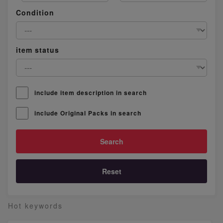
Condition
item status
include item description in search
include Original Packs in search
Reset
Hot keywords