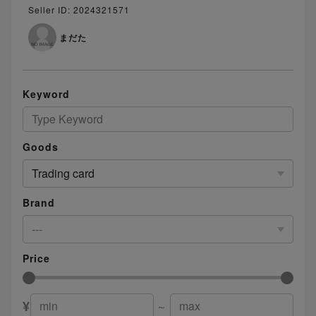
Seller ID: 2024321571
まだた
Keyword
Goods
Trading card
Brand
---
Price
¥
～